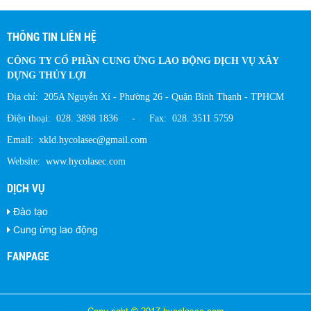
THÔNG TIN LIÊN HỆ
CÔNG TY CỔ PHẦN CUNG ỨNG LAO ĐỘNG DỊCH VỤ XÂY
DỰNG THỦY LỢI
Địa chỉ: 205A Nguyễn Xí - Phường 26 - Quận Bình Thạnh - TPHCM
Điện thoại: 028. 3898 1836 - Fax: 028. 3511 5759
Email: xkld.hycolasec@gmail.com
Website: www.hycolasec.com
DỊCH VỤ
Đào tạo
Cung ứng lao động
FANPAGE