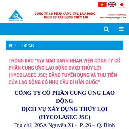
Tin tức
THÔNG BÁO "V/V MẠO DANH NHÂN VIÊN CÔNG TY CỔ
PHẦN CUNG ỨNG LAO ĐỘNG DVXD THỦY LỢI
(HYCOLASEC JSC) ĐĂNG TUYỂN DỤNG VÀ THU TIỀN
CỦA LAO ĐỘNG CÓ NHU CẦU ĐI HÀN QUỐC"
CÔNG TY CỔ PHẦN CUNG ỨNG LAO
ĐỘNG
DỊCH VỤ XÂY DỰNG THỦY LỢI
(HYCOLASEC JSC)
Địa chỉ: 205A Nguyễn Xí - P. 26 – Q. Bình